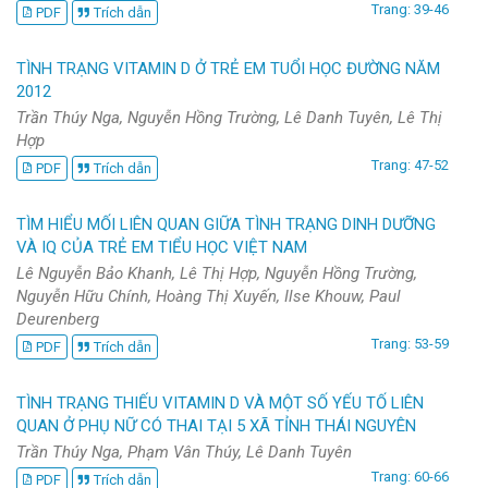
Trang: 39-46
PDF
Trích dẫn
TÌNH TRẠNG VITAMIN D Ở TRẺ EM TUỔI HỌC ĐƯỜNG NĂM
2012
Trần Thúy Nga, Nguyễn Hồng Trường, Lê Danh Tuyên, Lê Thị
Hợp
Trang: 47-52
PDF
Trích dẫn
TÌM HIỂU MỐI LIÊN QUAN GIỮA TÌNH TRẠNG DINH DƯỠNG
VÀ IQ CỦA TRẺ EM TIỂU HỌC VIỆT NAM
Lê Nguyễn Bảo Khanh, Lê Thị Hợp, Nguyễn Hồng Trường,
Nguyễn Hữu Chính, Hoàng Thị Xuyến, Ilse Khouw, Paul
Deurenberg
Trang: 53-59
PDF
Trích dẫn
TÌNH TRẠNG THIẾU VITAMIN D VÀ MỘT SỐ YẾU TỐ LIÊN
QUAN Ở PHỤ NỮ CÓ THAI TẠI 5 XÃ TỈNH THÁI NGUYÊN
Trần Thúy Nga, Phạm Vân Thúy, Lê Danh Tuyên
Trang: 60-66
PDF
Trích dẫn