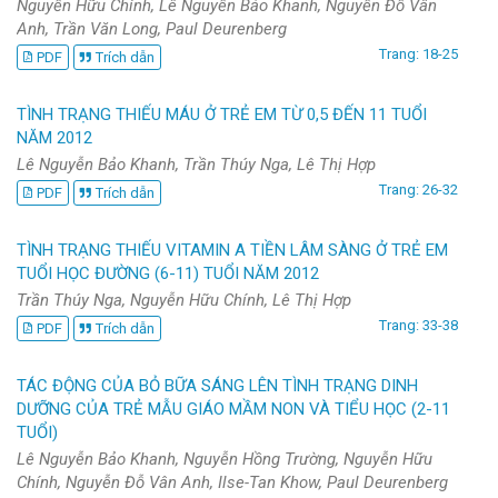
Nguyễn Hữu Chính, Lê Nguyễn Bảo Khanh, Nguyễn Đỗ Vân
Anh, Trần Văn Long, Paul Deurenberg
Trang: 18-25
PDF
Trích dẫn
TÌNH TRẠNG THIẾU MÁU Ở TRẺ EM TỪ 0,5 ĐẾN 11 TUỔI
NĂM 2012
Lê Nguyễn Bảo Khanh, Trần Thúy Nga, Lê Thị Hợp
Trang: 26-32
PDF
Trích dẫn
TÌNH TRẠNG THIẾU VITAMIN A TIỀN LÂM SÀNG Ở TRẺ EM
TUỔI HỌC ĐƯỜNG (6-11) TUỔI NĂM 2012
Trần Thúy Nga, Nguyễn Hữu Chính, Lê Thị Hợp
Trang: 33-38
PDF
Trích dẫn
TÁC ĐỘNG CỦA BỎ BỮA SÁNG LÊN TÌNH TRẠNG DINH
DƯỠNG CỦA TRẺ MẪU GIÁO MẦM NON VÀ TIỂU HỌC (2-11
TUỔI)
Lê Nguyễn Bảo Khanh, Nguyễn Hồng Trường, Nguyễn Hữu
Chính, Nguyễn Đỗ Vân Anh, Ilse-Tan Khow, Paul Deurenberg