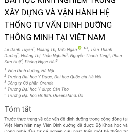
BÀI HỌC KINH NGHIỆM TRONG
XÂY DỰNG VÀ VẬN HÀNH HỆ
THỐNG TƯ VẤN DINH DƯỠNG
THÔNG MINH TẠI VIỆT NAM
1
Lê Danh Tuyên
, Hoàng Thị Đức Ngàn
, Trần Thanh
1
2
3
Dương
, Hoàng Thị Thảo Nghiên
, Nguyễn Thanh Tùng
, Phan
4
5
Kim Huệ
, Phùng Ngọc Hải
1
Viện Dinh dưỡng, Hà Nội
2
Trường Đại học Y Dược, Đại học Quốc gia Hà Nội
3
Công ty Cổ phần Orenda
4
Trường Đại học Y dược Cần Thơ
5
Trường Đại học Griffith, Queensland, Úc
Tóm tắt
Nội
Trước thực trạng về các vấn đề dinh dưỡng trong cộng đồng tại
dung
Việt Nam hiện nay, Viện Dinh dưỡng đã được Bộ Khoa học và
Công nghệ đầu tư để nghiên cứu phát triển một hệ thống tư