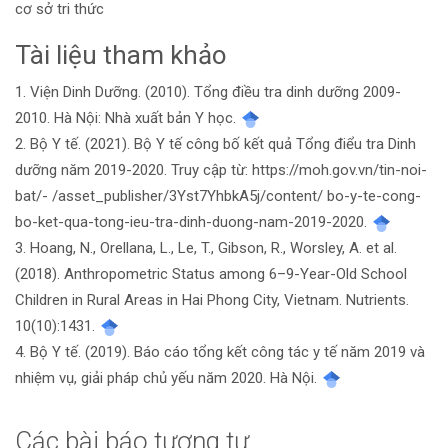
cơ sở tri thức
Tài liệu tham khảo
Chi
1. Viện Dinh Dưỡng. (2010). Tổng điều tra dinh dưỡng 2009-
tiết
2010. Hà Nội: Nhà xuất bản Y học.
bài
2. Bộ Y tế. (2021). Bộ Y tế công bố kết quả Tổng điểu tra Dinh
dưỡng năm 2019-2020. Truy cập từ: https://moh.gov.vn/tin-noi-
viết
bat/- /asset_publisher/3Yst7YhbkA5j/content/ bo-y-te-cong-
bo-ket-qua-tong-ieu-tra-dinh-duong-nam-2019-2020.
3. Hoang, N., Orellana, L., Le, T., Gibson, R., Worsley, A. et al.
(2018). Anthropometric Status among 6–9-Year-Old School
Children in Rural Areas in Hai Phong City, Vietnam. Nutrients.
10(10):1431.
4. Bộ Y tế. (2019). Báo cáo tổng kết công tác y tế năm 2019 và
nhiệm vụ, giải pháp chủ yếu năm 2020. Hà Nội.
Các bài báo tương tự