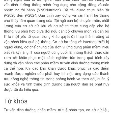
chính
vấn dinh dưỡng thông minh ứng dụng cho cộng đồng và các
nhóm người bệnh (VNSNutrition). Đề tài được thực hiện từ
của
9/2020 đến 9/2024. Quá trình xây dựng và vận hành hệ thống
cho thấy tầm quan trọng của đội ngũ cán bộ chuyên môn, chất
bài
lượng của cơ sở dữ liệu và cơ sở tri thức cung cấp cho hệ
thống. Sự phối hợp giữa đội ngũ cán bộ chuyên môn và cán bộ
viết
IT là một yếu tố quan trọng khác quyết định sự thành công và
vận hành hiệu quả hệ thống. Cơ sở hạ tầng về internet, thiết bị
người dùng, cơ chế chung của đơn vị ứng dụng phần mềm, hiểu
biết và kỹ năng IT của người dùng cuối là những thách thức cần
xem xét khắc phục một cách nghiêm túc trong quá trình xây
dựng và vận hành các phần mềm tư vấn dinh dưỡng thông minh
cá thể hóa. Khi các khó khăn được khắc phục và các điểm
mạnh được nghiên cứu phát huy thì việc ứng dụng các thành
tựu công nghệ thông tin trong phòng bệnh và theo dõi, quản lý
sức khỏe và tình trạng dinh dưỡng của người dân sẽ phát huy
được tối đa hiệu quả.
Từ khóa
Tư vấn dinh dưỡng, phần mềm, trí tuệ nhân tạo, cơ sở dữ liệu,