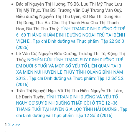
Bác sĩ Nguyễn Thị Hường, TS.BS. Lưu Thị Mỹ Thục Lưu
Thị Mỹ Thục, Ths.BS. Trương Văn Quý Trương Văn Quý,
Điều dưỡng Nguyễn Thị Thu Uyên, ĐD Bùi Thị Dung Bùi
Thị Dung, Ths. Bs. Chu Thị Thanh Hoa Chu Thị Thanh
Hoa, Bùi Thị Thu Thuỷ,
TÌNH TRẠNG DINH DƯỠNG Ở TRẺ
6–60 THÁNG KHÁM DINH DƯỠNG NGOẠI TRÚ TẠI BỆNH
VIỆN E
,
Tạp chí Dinh dưỡng và Thực phẩm: Tập 22 Số 3
(2026)
Lê Văn Cư, Nguyễn Đức Cường, Trương Thị Tú, Đặng Thị
Thủy,
NGHIÊN CỨU TÌNH TRẠNG SUY DINH DƯỠNG TRẺ
EM DƯỚI 5 TUỔI VÀ MỘT SỐ YẾU TỐ LIÊN QUAN TẠI 3
XÃ MIỀN NÚI HUYỆN LỆ THỦY TỈNH QUẢNG BÌNH NĂM
2012
,
Tạp chí Dinh dưỡng và Thực phẩm: Tập 12 Số 5.2
(2016)
Trần Thị Nguyệt Nga, Vũ Thị Thu Hiền, Nguyễn Thị Lâm,
Lê Danh Tuyên,
TÌNH TRẠN DINH DƯỠNG VÀ YẾU TỐ
NGUY CƠ SUY DINH DƯỠNG THẤP CÒI Ở TRẺ 12 -36
THÁNG TUỔI TẠI HUYỆN GIA LỘC TỈNH HẢI DƯƠNG
,
Tạp
chí Dinh dưỡng và Thực phẩm: Tập 12 Số 3 (2016)
1
2
>
>>