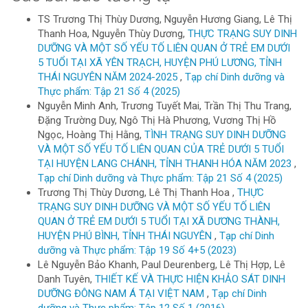
TS Trương Thị Thùy Dương, Nguyễn Hương Giang, Lê Thị
Thanh Hoa, Nguyễn Thùy Dương,
THỰC TRẠNG SUY DINH
DƯỠNG VÀ MỘT SỐ YẾU TỐ LIÊN QUAN Ở TRẺ EM DƯỚI
5 TUỔI TẠI XÃ YÊN TRẠCH, HUYỆN PHÚ LƯƠNG, TỈNH
THÁI NGUYÊN NĂM 2024-2025
,
Tạp chí Dinh dưỡng và
Thực phẩm: Tập 21 Số 4 (2025)
Nguyễn Minh Anh, Trương Tuyết Mai, Trần Thị Thu Trang,
Đặng Trường Duy, Ngô Thị Hà Phương, Vương Thị Hồ
Ngọc, Hoàng Thị Hằng,
TÌNH TRẠNG SUY DINH DƯỠNG
VÀ MỘT SỐ YẾU TỐ LIÊN QUAN CỦA TRẺ DƯỚI 5 TUỔI
TẠI HUYỆN LANG CHÁNH, TỈNH THANH HÓA NĂM 2023
,
Tạp chí Dinh dưỡng và Thực phẩm: Tập 21 Số 4 (2025)
Trương Thị Thùy Dương, Lê Thị Thanh Hoa ,
THỰC
TRẠNG SUY DINH DƯỠNG VÀ MỘT SỐ YẾU TỐ LIÊN
QUAN Ở TRẺ EM DƯỚI 5 TUỔI TẠI XÃ DƯƠNG THÀNH,
HUYỆN PHÚ BÌNH, TỈNH THÁI NGUYÊN
,
Tạp chí Dinh
dưỡng và Thực phẩm: Tập 19 Số 4+5 (2023)
Lê Nguyễn Bảo Khanh, Paul Deurenberg, Lê Thị Hợp, Lê
Danh Tuyên,
THIẾT KẾ VÀ THỰC HIỆN KHẢO SÁT DINH
DƯỠNG ĐÔNG NAM Á TẠI VIỆT NAM
,
Tạp chí Dinh
dưỡng và Thực phẩm: Tập 12 Số 1 (2016)