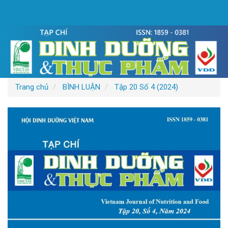
Điều
hướng
chính
Nội
dung
chính
Thanh
bên
Trang chủ
BÌNH LUẬN
Tập 20 Số 4 (2024)
Thanh
bên
bài
viết