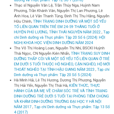
Thạc sĩ Nguyễn Văn Lệ, Trần Thúy Nga, Huỳnh Nam
Phương, Trần Khánh Vân, Nguyễn Thị Lan Phương, Lê
Ánh Hoa, Lê Văn Thanh Tùng, Đinh Thị Thu Hằng, Nguyễn
Hữu Chính,
TÌNH TRẠNG DINH DƯỠNG VÀ MỘT SỐ YẾU
TỐ LIÊN QUAN TRÊN TRẺ EM 24-59 THÁNG TUỔI Ở
HUYỆN PHÚ LƯƠNG, TỈNH THÁI NGUYÊN NĂM 2022
,
Tạp
chí Dinh dưỡng và Thực phẩm: Tập 20 Số 6 (2024): HỘI
NGHỊ KHOA HỌC VIỆN DINH DƯỠNG NĂM 2024
Ths Võ Thị Hoàng Loan, Nguyễn Thị Nhí, BSCKI Huỳnh
Thái Ngọc, CN Nguyễn Kiên Nhẩn,
TÌNH TRẠNG SUY DINH
DƯỠNG THẤP CÒI VÀ MỘT SỐ YẾU TỐ LIÊN QUAN Ở TRẺ
EM DƯỚI 5 TUỔI THUỘC HỘ NGHÈO, CẬN NGHÈO, HỘ MỚI
THOÁT NGHÈO TẠI TỈNH HẬU GIANG NĂM 2023
,
Tạp chí
Dinh dưỡng và Thực phẩm: Tập 20 Số 5 (2024)
Hà Minh Hải, Lê Thị Hương, Dương Thị Phượng, Nguyễn
Thị Hải Yến, Nguyễn Thị Thái Hà,
KIẾN THỨC, THỰC
HÀNH CỦA BÀ MẸ VỀ CHĂM SÓC TRẺ VÀ TÌNH TRẠNG
DINH DƯỠNG TRẺ DƯỚI 5 TUỔI TẠI PHÒNG TIÊM CHỦNG
VÀ KHÁM DINH DƯỠNG TRƯỜNG ĐẠI HỌC Y HÀ NỘI
NĂM 2017
,
Tạp chí Dinh dưỡng và Thực phẩm: Tập 13 Số
4 (2017)