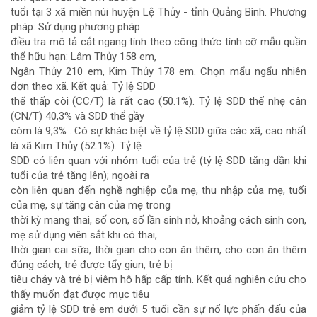
tuổi tại 3 xã miền núi huyện Lệ Thủy - tỉnh Quảng Bình.
Phương
chính
pháp:
Sử dụng phương pháp
điều tra mô tả cắt ngang tính theo công thức tính cỡ mẫu quần
của
thể hữu hạn: Lâm Thủy 158 em,
Ngân Thủy 210 em, Kim Thủy 178 em. Chọn mẩu ngẩu nhiên
bài
đơn theo xã.
Kết quả:
Tỷ lệ SDD
thể thấp còi (CC/T) là rất cao (50.1%). Tỷ lệ SDD thể nhẹ cân
viết
(CN/T) 40,3% và SDD thể gầy
còm là 9,3% . Có sự khác biệt về tỷ lệ SDD giữa các xã, cao nhất
là xã Kim Thủy (52.1%). Tỷ lệ
SDD có liên quan với nhóm tuổi của trẻ (tỷ lệ SDD tăng dần khi
tuổi của trẻ tăng lên); ngoài ra
còn liên quan đến nghề nghiệp của mẹ, thu nhập của mẹ, tuổi
của mẹ, sự tăng cân của mẹ trong
thời kỳ mang thai, số con, số lần sinh nở, khoảng cách sinh con,
mẹ sử dụng viên sắt khi có thai,
thời gian cai sữa, thời gian cho con ăn thêm, cho con ăn thêm
đúng cách, trẻ được tẩy giun, trẻ bị
tiêu chảy và trẻ bị viêm hô hấp cấp tính. Kết quả nghiên cứu cho
thấy muốn đạt được mục tiêu
giảm tỷ lệ SDD trẻ em dưới 5 tuổi cần sự nổ lực phấn đấu của