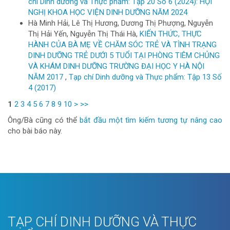
chí Dinh dưỡng và Thực phẩm: Tập 20 Số 6 (2024): HỘI
NGHỊ KHOA HỌC VIỆN DINH DƯỠNG NĂM 2024
Hà Minh Hải, Lê Thị Hương, Dương Thị Phượng, Nguyễn
Thị Hải Yến, Nguyễn Thị Thái Hà,
KIẾN THỨC, THỰC
HÀNH CỦA BÀ MẸ VỀ CHĂM SÓC TRẺ VÀ TÌNH TRẠNG
DINH DƯỠNG TRẺ DƯỚI 5 TUỔI TẠI PHÒNG TIÊM CHỦNG
VÀ KHÁM DINH DƯỠNG TRƯỜNG ĐẠI HỌC Y HÀ NỘI
NĂM 2017
,
Tạp chí Dinh dưỡng và Thực phẩm: Tập 13 Số
4 (2017)
1
2
3
4
5
6
7
8
9
10
>
>>
Ông/Bà cũng có thể
bắt đầu một tìm kiếm tương tự nâng cao
cho bài báo này.
TẠP CHÍ DINH DƯỠNG VÀ THỰC