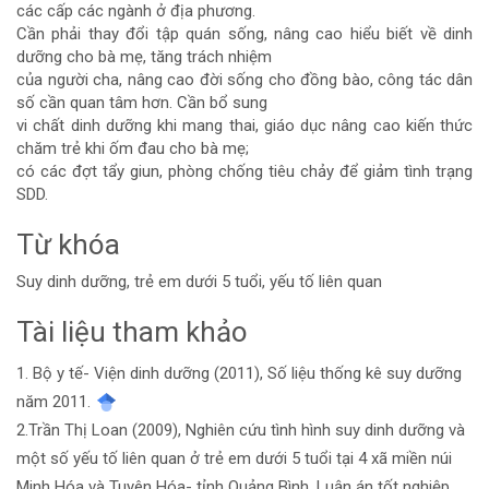
các cấp các ngành ở địa phương.
Cần phải thay đổi tập quán sống, nâng cao hiểu biết về dinh
dưỡng cho bà mẹ, tăng trách nhiệm
của người cha, nâng cao đời sống cho đồng bào, công tác dân
số cần quan tâm hơn. Cần bổ sung
vi chất dinh dưỡng khi mang thai, giáo dục nâng cao kiến thức
chăm trẻ khi ốm đau cho bà mẹ;
có các đợt tẩy giun, phòng chống tiêu chảy để giảm tình trạng
SDD.
Từ khóa
Suy dinh dưỡng, trẻ em dưới 5 tuổi, yếu tố liên quan
Tài liệu tham khảo
Chi
1. Bộ y tế- Viện dinh dưỡng (2011), Số liệu thống kê suy dưỡng
tiết
năm 2011.
bài
2.Trần Thị Loan (2009), Nghiên cứu tình hình suy dinh dưỡng và
một số yếu tố liên quan ở trẻ em dưới 5 tuổi tại 4 xã miền núi
viết
Minh Hóa và Tuyên Hóa- tỉnh Quảng Bình. Luận án tốt nghiệp