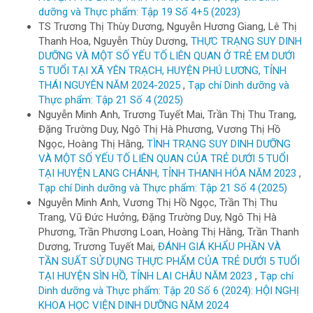
dưỡng và Thực phẩm: Tập 19 Số 4+5 (2023)
TS Trương Thị Thùy Dương, Nguyễn Hương Giang, Lê Thị
Thanh Hoa, Nguyễn Thùy Dương,
THỰC TRẠNG SUY DINH
DƯỠNG VÀ MỘT SỐ YẾU TỐ LIÊN QUAN Ở TRẺ EM DƯỚI
5 TUỔI TẠI XÃ YÊN TRẠCH, HUYỆN PHÚ LƯƠNG, TỈNH
THÁI NGUYÊN NĂM 2024-2025
,
Tạp chí Dinh dưỡng và
Thực phẩm: Tập 21 Số 4 (2025)
Nguyễn Minh Anh, Trương Tuyết Mai, Trần Thị Thu Trang,
Đặng Trường Duy, Ngô Thị Hà Phương, Vương Thị Hồ
Ngọc, Hoàng Thị Hằng,
TÌNH TRẠNG SUY DINH DƯỠNG
VÀ MỘT SỐ YẾU TỐ LIÊN QUAN CỦA TRẺ DƯỚI 5 TUỔI
TẠI HUYỆN LANG CHÁNH, TỈNH THANH HÓA NĂM 2023
,
Tạp chí Dinh dưỡng và Thực phẩm: Tập 21 Số 4 (2025)
Nguyễn Minh Anh, Vương Thị Hồ Ngọc, Trần Thị Thu
Trang, Vũ Đức Hưởng, Đặng Trường Duy, Ngô Thị Hà
Phương, Trần Phương Loan, Hoàng Thị Hằng, Trần Thanh
Dương, Trương Tuyết Mai,
ĐÁNH GIÁ KHẨU PHẦN VÀ
TẦN SUẤT SỬ DỤNG THỰC PHẨM CỦA TRẺ DƯỚI 5 TUỔI
TẠI HUYỆN SÌN HỒ, TỈNH LAI CHÂU NĂM 2023
,
Tạp chí
Dinh dưỡng và Thực phẩm: Tập 20 Số 6 (2024): HỘI NGHỊ
KHOA HỌC VIỆN DINH DƯỠNG NĂM 2024