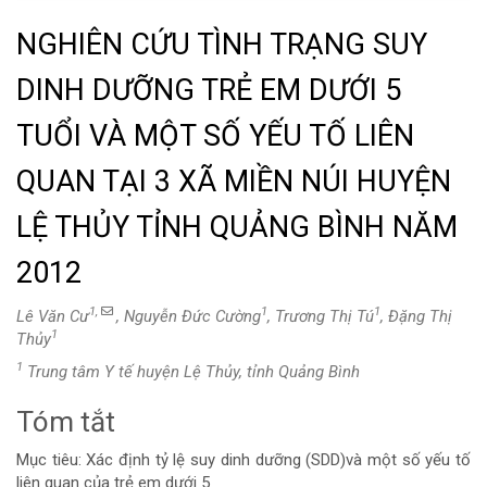
NGHIÊN CỨU TÌNH TRẠNG SUY
DINH DƯỠNG TRẺ EM DƯỚI 5
TUỔI VÀ MỘT SỐ YẾU TỐ LIÊN
QUAN TẠI 3 XÃ MIỀN NÚI HUYỆN
LỆ THỦY TỈNH QUẢNG BÌNH NĂM
2012
1,
1
1
Lê Văn Cư
, Nguyễn Đức Cường
, Trương Thị Tú
, Đặng Thị
1
Thủy
1
Trung tâm Y tế huyện Lệ Thủy, tỉnh Quảng Bình
Tóm tắt
Nội
Mục tiêu:
Xác định tỷ lệ suy dinh dưỡng (SDD)và một số yếu tố
dung
liên quan của trẻ em dưới 5