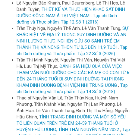
Lê Nguyễn Bảo Khanh, Paul Deurenberg, Lê Thị Hợp, Lê
Danh Tuyên,
THIẾT KẾ VÀ THỰC HIỆN KHẢO SÁT DINH
DƯỠNG ĐÔNG NAM Á TẠI VIỆT NAM
,
Tạp chí Dinh
dưỡng và Thực phẩm: Tập 12 Số 1 (2016)
Trần Thúy Nga, Nguyễn Thế Anh, Lê Văn Thanh Tùng,
SỰ
KHÁC BIỆT VỀ ĐỊA LÝ TRONG SUY DINH DƯỠNG VÀ AN
NINH LƯƠNG THỰC: NGHIÊN CỨU SO SÁNH TRẺ EM
THÀNH THỊ VÀ NÔNG THÔN TỪ 0,5 ĐẾN 11,9 TUỔI
,
Tạp
chí Dinh dưỡng và Thực phẩm: Tập 22 Số 3 (2026)
Trần Thị Minh Nguyệt, Nguyễn Thị Vân, Nguyễn Thị Việt
Hà, Lưu Thị Mỹ Thục,
ĐÁNH GIÁ HIỆU QUẢ CỦA VIỆC
THAM VẤN NUÔI DƯỠNG CHO CÁC BÀ MẸ CÓ CON TỪ 6
ĐẾN 24 THÁNG TUỔI BỊ SUY DINH DƯỠNG TẠI PHÒNG
KHÁM DINH DƯỠNG BỆNH VIỆN NHI TRUNG ƯƠNG
,
Tạp
chí Dinh dưỡng và Thực phẩm: Tập 14 Số 3 (2018)
Thạc sĩ Nguyễn Văn Lệ, Trần Thúy Nga, Huỳnh Nam
Phương, Trần Khánh Vân, Nguyễn Thị Lan Phương, Lê
Ánh Hoa, Lê Văn Thanh Tùng, Đinh Thị Thu Hằng, Nguyễn
Hữu Chính,
TÌNH TRẠNG DINH DƯỠNG VÀ MỘT SỐ YẾU
TỐ LIÊN QUAN TRÊN TRẺ EM 24-59 THÁNG TUỔI Ở
HUYỆN PHÚ LƯƠNG, TỈNH THÁI NGUYÊN NĂM 2022
,
Tạp