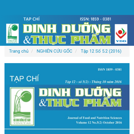
Điều
hướng
chính
Nội
dung
chính
Thanh
bên
Trang chủ
NGHIÊN CỨU GỐC
Tập 12 Số 5.2 (2016)
Thanh
bên
bài
viết