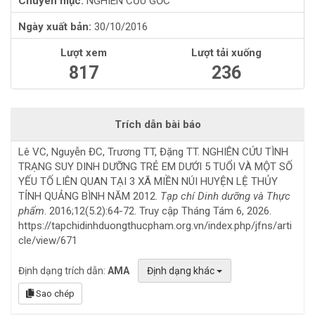
Chuyên mục:
NGHIÊN CỨU GỐC
Ngày xuất bản:
30/10/2016
Lượt xem
Lượt tải xuống
817
236
Trích dẫn bài báo
Lê VC, Nguyễn ĐC, Trương TT, Đặng TT. NGHIÊN CỨU TÌNH
TRẠNG SUY DINH DƯỠNG TRẺ EM DƯỚI 5 TUỔI VÀ MỘT SỐ
YẾU TỐ LIÊN QUAN TẠI 3 XÃ MIỀN NÚI HUYỆN LỆ THỦY
TỈNH QUẢNG BÌNH NĂM 2012.
Tạp chí Dinh dưỡng và Thực
phẩm
. 2016;12(5.2):64-72. Truy cập Tháng Tám 6, 2026.
https://tapchidinhduongthucpham.org.vn/index.php/jfns/arti
cle/view/671
Định dạng trích dẫn:
AMA
Định dạng khác
Sao chép