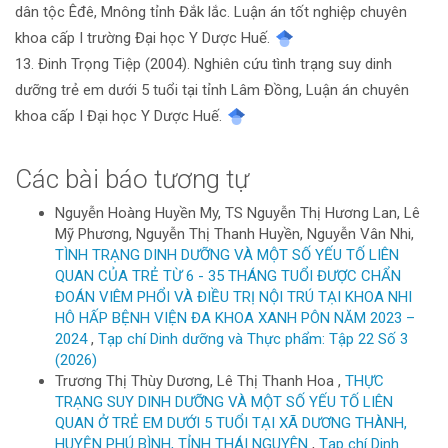
dân tộc Êđê, Mnông tỉnh Đắk lắc. Luận án tốt nghiệp chuyên
khoa cấp I trường Đại học Y Dược Huế.
13. Đinh Trọng Tiệp (2004). Nghiên cứu tình trạng suy dinh
dưỡng trẻ em dưới 5 tuổi tại tỉnh Lâm Đồng, Luận án chuyên
khoa cấp I Đại học Y Dược Huế.
Các bài báo tương tự
Nguyễn Hoàng Huyền My, TS Nguyễn Thị Hương Lan, Lê
Mỹ Phương, Nguyễn Thị Thanh Huyền, Nguyễn Vân Nhi,
TÌNH TRẠNG DINH DƯỠNG VÀ MỘT SỐ YẾU TỐ LIÊN
QUAN CỦA TRẺ TỪ 6 - 35 THÁNG TUỔI ĐƯỢC CHẨN
ĐOÁN VIÊM PHỔI VÀ ĐIỀU TRỊ NỘI TRÚ TẠI KHOA NHI
HÔ HẤP BỆNH VIỆN ĐA KHOA XANH PÔN NĂM 2023 –
2024
,
Tạp chí Dinh dưỡng và Thực phẩm: Tập 22 Số 3
(2026)
Trương Thị Thùy Dương, Lê Thị Thanh Hoa ,
THỰC
TRẠNG SUY DINH DƯỠNG VÀ MỘT SỐ YẾU TỐ LIÊN
QUAN Ở TRẺ EM DƯỚI 5 TUỔI TẠI XÃ DƯƠNG THÀNH,
HUYỆN PHÚ BÌNH, TỈNH THÁI NGUYÊN
,
Tạp chí Dinh