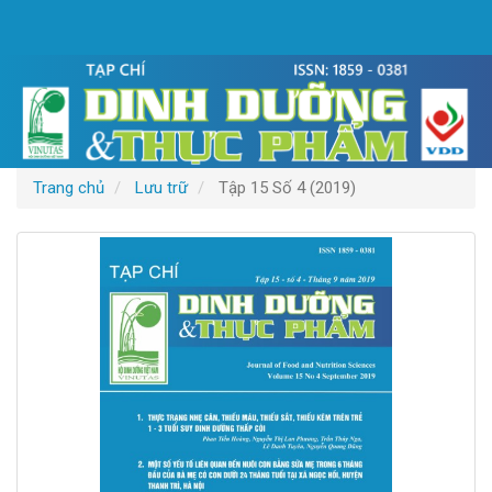
Điều
hướng
chính
Nội
dung
chính
Thanh
bên
Trang chủ
Lưu trữ
Tập 15 Số 4 (2019)