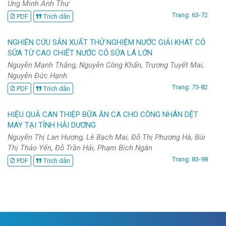
Ung Minh Anh Thư
Trang: 63-72
PDF
Trích dẫn
NGHIÊN CỨU SẢN XUẤT THỬ NGHIỆM NƯỚC GIẢI KHÁT CỎ
SỮA TỪ CAO CHIẾT NƯỚC CỎ SỮA LÁ LỚN
Nguyễn Mạnh Thắng, Nguyễn Công Khẩn, Trương Tuyết Mai,
Nguyễn Đức Hạnh
Trang: 73-82
PDF
Trích dẫn
HIỆU QUẢ CAN THIỆP BỮA ĂN CA CHO CÔNG NHÂN DỆT
MAY TẠI TỈNH HẢI DƯƠNG
Nguyễn Thị Lan Hương, Lê Bạch Mai, Đỗ Thị Phương Hà, Bùi
Thị Thảo Yến, Đỗ Trần Hải, Phạm Bích Ngân
Trang: 83-98
PDF
Trích dẫn