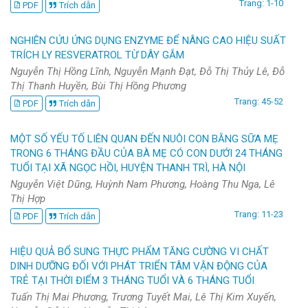
Trang: 1-10
PDF
Trích dẫn
NGHIÊN CỨU ỨNG DỤNG ENZYME ĐỂ NÂNG CAO HIỆU SUẤT
TRÍCH LY RESVERATROL TỪ DÂY GẮM
Nguyễn Thị Hồng Lĩnh, Nguyễn Mạnh Đạt, Đỗ Thị Thủy Lê, Đỗ
Thị Thanh Huyền, Bùi Thị Hồng Phương
Trang: 45-52
PDF
Trích dẫn
MỘT SỐ YẾU TỐ LIÊN QUAN ĐẾN NUÔI CON BẰNG SỮA MẸ
TRONG 6 THÁNG ĐẦU CỦA BÀ MẸ CÓ CON DƯỚI 24 THÁNG
TUỔI TẠI XÃ NGỌC HỒI, HUYỆN THANH TRÌ, HÀ NỘI
Nguyễn Việt Dũng, Huỳnh Nam Phương, Hoàng Thu Nga, Lê
Thị Hợp
Trang: 11-23
PDF
Trích dẫn
HIỆU QUẢ BỔ SUNG THỰC PHẨM TĂNG CƯỜNG VI CHẤT
DINH DƯỠNG ĐỐI VỚI PHÁT TRIỂN TÂM VẬN ĐỘNG CỦA
TRẺ TẠI THỜI ĐIỂM 3 THÁNG TUỔI VÀ 6 THÁNG TUỔI
Tuấn Thị Mai Phương, Trương Tuyết Mai, Lê Thị Kim Xuyến,