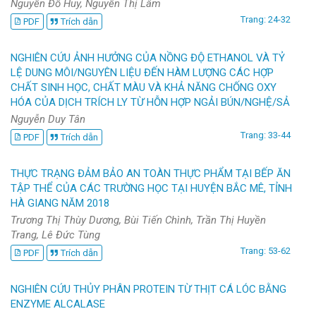
Nguyễn Đỗ Huy, Nguyễn Thị Lâm
Trang: 24-32
PDF
Trích dẫn
NGHIÊN CỨU ẢNH HƯỞNG CỦA NỒNG ĐỘ ETHANOL VÀ TỶ
LỆ DUNG MÔI/NGUYÊN LIỆU ĐẾN HÀM LƯỢNG CÁC HỢP
CHẤT SINH HỌC, CHẤT MÀU VÀ KHẢ NĂNG CHỐNG OXY
HÓA CỦA DỊCH TRÍCH LY TỪ HỖN HỢP NGẢI BÚN/NGHỆ/SẢ
Nguyễn Duy Tân
Trang: 33-44
PDF
Trích dẫn
THỰC TRẠNG ĐẢM BẢO AN TOÀN THỰC PHẨM TẠI BẾP ĂN
TẬP THỂ CỦA CÁC TRƯỜNG HỌC TẠI HUYỆN BẮC MÊ, TỈNH
HÀ GIANG NĂM 2018
Trương Thị Thùy Dương, Bùi Tiến Chình, Trần Thị Huyền
Trang, Lê Đức Tùng
Trang: 53-62
PDF
Trích dẫn
NGHIÊN CỨU THỦY PHÂN PROTEIN TỪ THỊT CÁ LÓC BẰNG
ENZYME ALCALASE