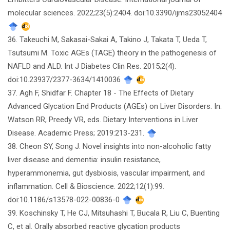
molecular sciences. 2022;23(5):2404. doi:10.3390/ijms23052404
36. Takeuchi M, Sakasai-Sakai A, Takino J, Takata T, Ueda T,
Tsutsumi M. Toxic AGEs (TAGE) theory in the pathogenesis of
NAFLD and ALD. Int J Diabetes Clin Res. 2015;2(4).
doi:10.23937/2377-3634/1410036
37. Agh F, Shidfar F. Chapter 18 - The Effects of Dietary
Advanced Glycation End Products (AGEs) on Liver Disorders. In:
Watson RR, Preedy VR, eds. Dietary Interventions in Liver
Disease. Academic Press; 2019:213-231.
38. Cheon SY, Song J. Novel insights into non-alcoholic fatty
liver disease and dementia: insulin resistance,
hyperammonemia, gut dysbiosis, vascular impairment, and
inflammation. Cell & Bioscience. 2022;12(1):99.
doi:10.1186/s13578-022-00836-0
39. Koschinsky T, He CJ, Mitsuhashi T, Bucala R, Liu C, Buenting
C, et al. Orally absorbed reactive glycation products