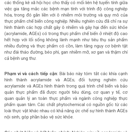
các thống kê xã hội học cho thấy có mối liên hệ tuyến tính giữa
chính
việc gia tăng mắc các bệnh mạn tính với trình độ công nghiệp
hóa, trong đó gắn liền với ô nhiễm môi trường và quy mô của
của
thực phẩm chế biến công nghiệp. Nhiều nghiên cứu đã chỉ ra sự
hình thành các hợp chất gây ô nhiễm và gây hại đến sức khỏe
bài
(acrylamide, AGEs) có trong thực phẩm chế biến ở nhiệt độ cao
hết hợp với lối sống không lành mạnh như tiêu thụ sản phẩm
viết
nhiều đường và thực phẩm có cồn, làm tăng nguy cơ bệnh tật
như đái tháo đường, béo phì, gan nhiễm mỡ, xơ gan và thậm chí
cả bệnh ung thư.
Phạm vi và cách tiếp cận
: Bài báo này tóm tắt các khía cạnh
hình thành acrylamide và AGEs; đối tượng nghiên cứu
acrylamide và AGEs hình thành trong quá trình chế biến và bảo
quản thực phẩm đã được người tiêu dùng, cơ quan y tế, cơ
quan quản lý an toàn thực phẩm và ngành công nghiệp thực
phẩm quan tâm. Các chất phytochemical có nguồn gốc từ các
loài thực vật khác nhau có khả năng ức chế sự hình thành AGEs
nội sinh, góp phần bảo vệ sức khỏe.