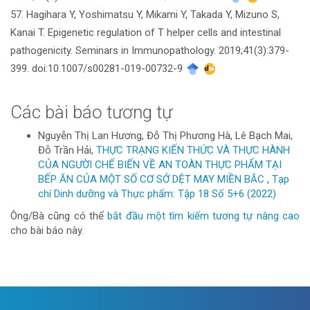
57. Hagihara Y, Yoshimatsu Y, Mikami Y, Takada Y, Mizuno S,
Kanai T. Epigenetic regulation of T helper cells and intestinal
pathogenicity. Seminars in Immunopathology. 2019;41(3):379-
399. doi:10.1007/s00281-019-00732-9
Các bài báo tương tự
Nguyễn Thị Lan Hương, Đỗ Thị Phương Hà, Lê Bạch Mai,
Đỗ Trần Hải,
THỰC TRẠNG KIẾN THỨC VÀ THỰC HÀNH
CỦA NGƯỜI CHẾ BIẾN VỀ AN TOÀN THỰC PHẨM TẠI
BẾP ĂN CỦA MỘT SỐ CƠ SỞ DỆT MAY MIỀN BẮC
,
Tạp
chí Dinh dưỡng và Thực phẩm: Tập 18 Số 5+6 (2022)
Ông/Bà cũng có thể
bắt đầu một tìm kiếm tương tự nâng cao
cho bài báo này.