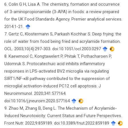
6. Colin G H, Lisa A. The chemistry, formation and occurrence
of 3-aminopropionamide (3-APA) in foods: a review prepared
for the UK Food Standards Agency. Premier analytical services.
2014:1-21.
7. Gertz C, Klostermann S, Parkash Kochhar S. Deep frying: the
role of water from food being fried and acrylamide formation.
OCL. 2003;10(4):297-303. doi:10.1051/ocl.2003.0297
8. Kaewmool C, Kongtawelert P, Phitak T, Pothacharoen P,
Udomruk S. Protocatechuic acid inhibits inflammatory
responses in LPS-activated BV2 microglia via regulating
SIRT1/NF-κB pathway contributed to the suppression of
microglial activation-induced PC12 cell apoptosis. J
Neuroimmunol. 2020;341:577164.
doi:10.1016/j.jneuroim.2020.577164
9. Zhao M, Zhang B, Deng L. The Mechanism of Acrylamide-
Induced Neurotoxicity: Current Status and Future Perspectives.
Front Nutr. 2022;9:859189. doi:10.3389/fnut.2022.859189