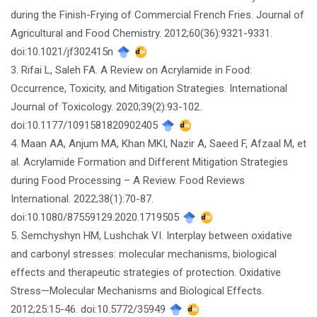
during the Finish-Frying of Commercial French Fries. Journal of
Agricultural and Food Chemistry. 2012;60(36):9321-9331.
doi:10.1021/jf302415n
3. Rifai L, Saleh FA. A Review on Acrylamide in Food:
Occurrence, Toxicity, and Mitigation Strategies. International
Journal of Toxicology. 2020;39(2):93-102.
doi:10.1177/1091581820902405
4. Maan AA, Anjum MA, Khan MKI, Nazir A, Saeed F, Afzaal M, et
al. Acrylamide Formation and Different Mitigation Strategies
during Food Processing – A Review. Food Reviews
International. 2022;38(1):70-87.
doi:10.1080/87559129.2020.1719505
5. Semchyshyn HM, Lushchak VI. Interplay between oxidative
and carbonyl stresses: molecular mechanisms, biological
effects and therapeutic strategies of protection. Oxidative
Stress—Molecular Mechanisms and Biological Effects.
2012;25:15-46. doi:10.5772/35949