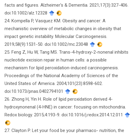
facts and figures. Alzheimer's & Dementia. 2021;17(3):327-406.
doi:10.1002/alz.12328
24. Kompella P, Vasquez KM. Obesity and cancer: A
mechanistic overview of metabolic changes in obesity that
impact genetic instability. Molecular Carcinogenesis.
2019;58(9):1531-50. doi:10.1002/mc.23048
25. Feng Z, Hu W, Tang MS. Trans-4-hydroxy-2-nonenal inhibits
nucleotide excision repair in human cells: a possible
mechanism for lipid peroxidation-induced carcinogenesis.
Proceedings of the National Academy of Sciences of the
United States of America. 2004;101(23):8598-602.
doi:10.1073/pnas.0402794101
26. Zhong H, Yin H. Role of lipid peroxidation derived 4-
hydroxynonenal (4-HNE) in cancer: focusing on mitochondria.
Redox biology. 2015;4:193-9. doi:10.1016/j.redox.2014.12.011
27. Clayton P. Let your food be your pharmaco- nutrition, the