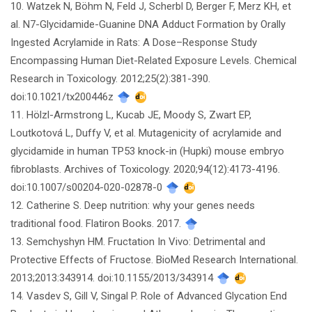
10. Watzek N, Böhm N, Feld J, Scherbl D, Berger F, Merz KH, et
al. N7-Glycidamide-Guanine DNA Adduct Formation by Orally
Ingested Acrylamide in Rats: A Dose–Response Study
Encompassing Human Diet-Related Exposure Levels. Chemical
Research in Toxicology. 2012;25(2):381-390.
doi:10.1021/tx200446z
11. Hölzl-Armstrong L, Kucab JE, Moody S, Zwart EP,
Loutkotová L, Duffy V, et al. Mutagenicity of acrylamide and
glycidamide in human TP53 knock-in (Hupki) mouse embryo
fibroblasts. Archives of Toxicology. 2020;94(12):4173-4196.
doi:10.1007/s00204-020-02878-0
12. Catherine S. Deep nutrition: why your genes needs
traditional food. Flatiron Books. 2017.
13. Semchyshyn HM. Fructation In Vivo: Detrimental and
Protective Effects of Fructose. BioMed Research International.
2013;2013:343914. doi:10.1155/2013/343914
14. Vasdev S, Gill V, Singal P. Role of Advanced Glycation End