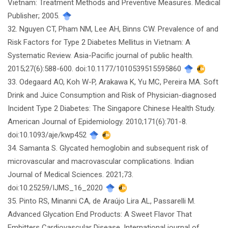
Vietnam: Treatment Methods and Preventive Measures. Medical
Publisher; 2005.
32. Nguyen CT, Pham NM, Lee AH, Binns CW. Prevalence of and
Risk Factors for Type 2 Diabetes Mellitus in Vietnam: A
Systematic Review. Asia-Pacific journal of public health.
2015;27(6):588-600. doi:10.1177/1010539515595860
33. Odegaard AO, Koh W-P, Arakawa K, Yu MC, Pereira MA. Soft
Drink and Juice Consumption and Risk of Physician-diagnosed
Incident Type 2 Diabetes: The Singapore Chinese Health Study.
American Journal of Epidemiology. 2010;171(6):701-8.
doi:10.1093/aje/kwp452
34. Samanta S. Glycated hemoglobin and subsequent risk of
microvascular and macrovascular complications. Indian
Journal of Medical Sciences. 2021;73.
doi:10.25259/IJMS_16_2020
35. Pinto RS, Minanni CA, de Araújo Lira AL, Passarelli M.
Advanced Glycation End Products: A Sweet Flavor That
Embitters Cardiovascular Disease. International journal of