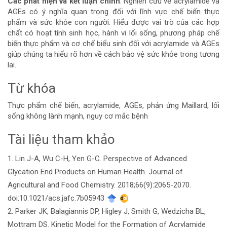
Các phát hiện và kết luận chính
: Nghiên cứu về acrylamide và
AGEs có ý nghĩa quan trọng đối với lĩnh vực chế biến thực
phẩm và sức khỏe con người. Hiểu được vai trò của các hợp
chất có hoạt tính sinh học, hành vi lối sống, phương pháp chế
biến thực phẩm và cơ chế biểu sinh đối với acrylamide và AGEs
giúp chúng ta hiểu rõ hơn về cách bảo vệ sức khỏe trong tương
lai.
Từ khóa
Thực phẩm chế biến, acrylamide, AGEs, phản ứng Maillard, lối
sống không lành mạnh, nguy cơ mắc bệnh
Tài liệu tham khảo
Chi
1. Lin J-A, Wu C-H, Yen G-C. Perspective of Advanced
tiết
Glycation End Products on Human Health. Journal of
bài
Agricultural and Food Chemistry. 2018;66(9):2065-2070.
doi:10.1021/acs.jafc.7b05943
viết
2. Parker JK, Balagiannis DP, Higley J, Smith G, Wedzicha BL,
Mottram DS. Kinetic Model for the Formation of Acrylamide