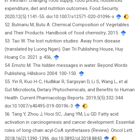
in Vietnam: changing food supply, food prices, household
expenditure, diet and nutrition outcomes. Food Security.
2020;12(5):1141-55. doi:10.1007/s12571-020-01096-x
52. Butnariu M, Butu A. Chemical Composition of Vegetables
and Their Products. Handbook of food chemistry; 2015.
53. Tao W. The lost nutrition studies: Away from disease
(translated by Luong Ngan). Dan Tri Publishing House, Huy
Hoang Co. 2021: p 456,
54. Emoto M. The hidden messages in water. Beyond Words
Publishing, Hillsboro 2004: 100-150.
55. Yin R, Kuo H-C, Hudlikar R, Sargsyan D, Li S, Wang L, et al.
Gut Microbiota, Dietary Phytochemicals, and Benefits to Human
Health. Current Pharmacology Reports. 2019;5(5):332-344.
doi:10.1007/s40495-019-00196-3
56. Tang Y, Zhou J, Hooi SC, Jiang YM, Lu GD. Fatty acid
activation in carcinogenesis and cancer development: Essential
roles of long‑chain acyl‑CoA synthetases (Review). Oncol Lett.
2018;16(2):1390-1396. doi:10.3892/ol.2018.8843