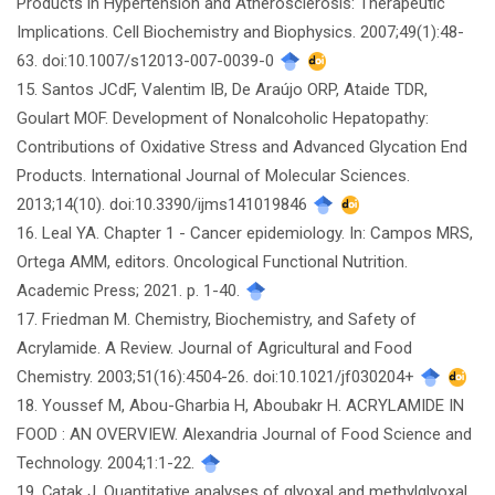
Products in Hypertension and Atherosclerosis: Therapeutic
Implications. Cell Biochemistry and Biophysics. 2007;49(1):48-
63. doi:10.1007/s12013-007-0039-0
15. Santos JCdF, Valentim IB, De Araújo ORP, Ataide TDR,
Goulart MOF. Development of Nonalcoholic Hepatopathy:
Contributions of Oxidative Stress and Advanced Glycation End
Products. International Journal of Molecular Sciences.
2013;14(10). doi:10.3390/ijms141019846
16. Leal YA. Chapter 1 - Cancer epidemiology. In: Campos MRS,
Ortega AMM, editors. Oncological Functional Nutrition.
Academic Press; 2021. p. 1-40.
17. Friedman M. Chemistry, Biochemistry, and Safety of
Acrylamide. A Review. Journal of Agricultural and Food
Chemistry. 2003;51(16):4504-26. doi:10.1021/jf030204+
18. Youssef M, Abou-Gharbia H, Aboubakr H. ACRYLAMIDE IN
FOOD : AN OVERVIEW. Alexandria Journal of Food Science and
Technology. 2004;1:1-22.
19. Çatak J. Quantitative analyses of glyoxal and methylglyoxal