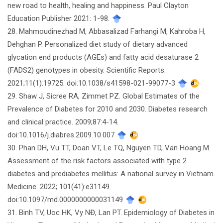
new road to health, healing and happiness. Paul Clayton
Education Publisher 2021: 1-98.
28. Mahmoudinezhad M, Abbasalizad Farhangi M, Kahroba H,
Dehghan P. Personalized diet study of dietary advanced
glycation end products (AGEs) and fatty acid desaturase 2
(FADS2) genotypes in obesity. Scientific Reports.
2021;11(1):19725. doi:10.1038/s41598-021-99077-3
29. Shaw J, Sicree RA, Zimmet PZ. Global Estimates of the
Prevalence of Diabetes for 2010 and 2030. Diabetes research
and clinical practice. 2009;87:4-14.
doi:10.1016/j.diabres.2009.10.007
30. Phan DH, Vu TT, Doan VT, Le TQ, Nguyen TD, Van Hoang M.
Assessment of the risk factors associated with type 2
diabetes and prediabetes mellitus: A national survey in Vietnam.
Medicine. 2022; 101(41):e31149.
doi:10.1097/md.0000000000031149
31. Binh TV, Uoc HK, Vy NĐ, Lan PT. Epidemiology of Diabetes in