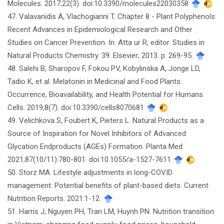
Molecules. 2017;22(3). doi:10.3390/molecules22030358
47. Valavanidis A, Vlachogianni T. Chapter 8 - Plant Polyphenols:
Recent Advances in Epidemiological Research and Other
Studies on Cancer Prevention. In: Atta ur R, editor. Studies in
Natural Products Chemistry. 39: Elsevier; 2013. p. 269-95.
48. Salehi B, Sharopov F, Fokou PV, Kobylinska A, Jonge LD,
Tadio K, et al. Melatonin in Medicinal and Food Plants:
Occurrence, Bioavailability, and Health Potential for Humans.
Cells. 2019;8(7). doi:10.3390/cells8070681
49. Velichkova S, Foubert K, Pieters L. Natural Products as a
Source of Inspiration for Novel Inhibitors of Advanced
Glycation Endproducts (AGEs) Formation. Planta Med.
2021;87(10/11):780-801. doi:10.1055/a-1527-7611
50. Storz MA. Lifestyle adjustments in long-COVID
management: Potential benefits of plant-based diets. Current
Nutrition Reports. 2021:1-12.
51. Harris J, Nguyen PH, Tran LM, Huynh PN. Nutrition transition