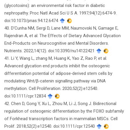
(glycotoxins): an environmental risk factor in diabetic
nephropathy. Proc Natl Acad Sci U S A. 1997;94(12):6474-9.
doi:10.1073/pnas.94.12.6474
40. D'Cunha NM, Sergi D, Lane MM, Naumovski N, Gamage E,
Rajendran A, et al. The Effects of Dietary Advanced Glycation
End-Products on Neurocognitive and Mental Disorders.
Nutrients. 2022;14(12). doi:10.3390/nu14122421
41. Li Y, Wang L, zhang M, Huang K, Yao Z, Rao P, et al.
Advanced glycation end products inhibit the osteogenic
differentiation potential of adipose‐derived stem cells by
modulating Wnt/β‐catenin signalling pathway via DNA
methylation. Cell Proliferation. 2020;52(2):e12540.
doi:10.1111/cpr.12834
42. Chen D, Gong Y, Xu L, Zhou M, Li J, Song J. Bidirectional
regulation of osteogenic differentiation by the FOXO subfamily
of Forkhead transcription factors in mammalian MSCs. Cell
Prolif. 2018;52(2):e12540. doi:10.1111/cpr.12540