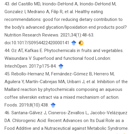
43. del Castillo MD, Iriondo-DeHond A, Iriondo-DeHond M,
Gonzalez I, Medrano A, Filip R, et al. Healthy eating
recommendations: good for reducing dietary contribution to
the body’s advanced glycation/lipoxidation end products pool?
Nutrition Research Reviews. 2021;34(1):48-63.
doi:10.1017/S0954422420000141
44. Oz AT, Kafkas E. Phytochemicals in fruits and vegetables.
Waisundara V Superfood and functional food London:
IntechOpen. 2017:p175-84.
45. Rebollo-Hernanz M, Fernández-Gómez B, Herrero M,
Aguilera Y, Martín-Cabrejas MA, Uribarri J, et al. Inhibition of the
Maillard reaction by phytochemicals composing an aqueous
coffee silverskin extract via a mixed mechanism of action.
Foods. 2019;8(10):438.
46. Santana-Gálvez J, Cisneros-Zevallos L, Jacobo-Velázquez
DA. Chlorogenic Acid: Recent Advances on Its Dual Role as a
Food Additive and a Nutraceutical against Metabolic Syndrome.