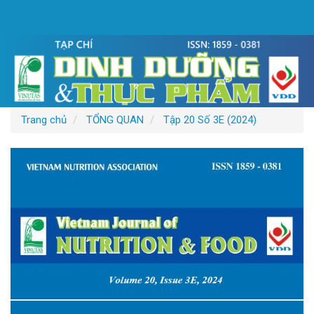
Điều
hướng
chính
Nội
dung
chính
Thanh
bên
Trang chủ
TỔNG QUAN
Tập 20 Số 3E (2024)
Thanh
bên
bài
viết