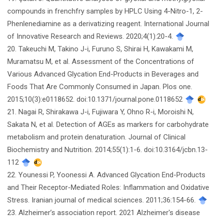
compounds in frenchfry samples by HPLC Using 4-Nitro-1, 2-
Phenlenediamine as a derivatizing reagent. International Journal
of Innovative Research and Reviews. 2020;4(1):20-4.
20. Takeuchi M, Takino J-i, Furuno S, Shirai H, Kawakami M,
Muramatsu M, et al. Assessment of the Concentrations of
Various Advanced Glycation End-Products in Beverages and
Foods That Are Commonly Consumed in Japan. Plos one.
2015;10(3):e0118652. doi:10.1371/journal.pone.0118652
21. Nagai R, Shirakawa J-i, Fujiwara Y, Ohno R-i, Moroishi N,
Sakata N, et al. Detection of AGEs as markers for carbohydrate
metabolism and protein denaturation. Journal of Clinical
Biochemistry and Nutrition. 2014;55(1):1-6. doi:10.3164/jcbn.13-
112
22. Younessi P, Yoonessi A. Advanced Glycation End-Products
and Their Receptor-Mediated Roles: Inflammation and Oxidative
Stress. Iranian journal of medical sciences. 2011;36:154-66.
23. Alzheimer’s association report. 2021 Alzheimer's disease