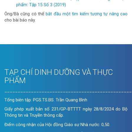
viết
phẩm: Tập 15 Số 3 (2019)
Ông/Bà cũng có thể
bắt đầu một tìm kiếm tương tự nâng cao
cho bài báo này.
TẠP CHÍ DINH DƯỠNG VÀ THỰC
PHẨM
________________________________________________
Tổng biên tập: PGS.TS.BS. Trần Quang Bình
Giấy phép xuất bản số 231/GP-BTTTT ngày 28/8/2024 do Bộ
Thông tin và Truyền thông cấp.
Điểm công nhận của Hội đồng Giáo sư Nhà nước: 0,50.