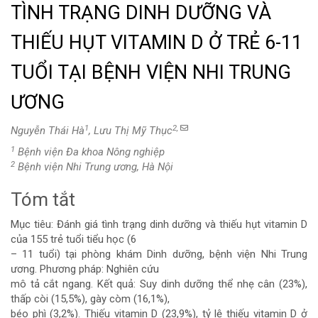
TÌNH TRẠNG DINH DƯỠNG VÀ
THIẾU HỤT VITAMIN D Ở TRẺ 6-11
TUỔI TẠI BỆNH VIỆN NHI TRUNG
ƯƠNG
1
2,
Nguyễn Thái Hà
, Lưu Thị Mỹ Thục
1
Bệnh viện Đa khoa Nông nghiệp
2
Bệnh viện Nhi Trung ương, Hà Nội
Tóm tắt
Nội
Mục tiêu:
Đánh giá tình trạng dinh dưỡng và thiếu hụt vitamin D
dung
của 155 trẻ tuổi tiểu học (6
– 11 tuổi) tại phòng khám Dinh dưỡng, bệnh viện Nhi Trung
chính
ương.
Phương pháp:
Nghiên cứu
mô tả cắt ngang.
Kết quả:
Suy dinh dưỡng thể nhẹ cân (23%),
của
thấp còi (15,5%), gày còm (16,1%),
béo phì (3,2%). Thiếu vitamin D (23,9%), tỷ lệ thiếu vitamin D ở