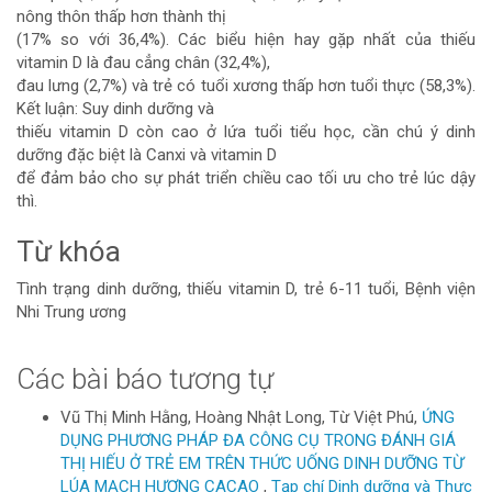
bài
nông thôn thấp hơn thành thị
(17% so với 36,4%). Các biểu hiện hay gặp nhất của thiếu
viết
vitamin D là đau cẳng chân (32,4%),
đau lưng (2,7%) và trẻ có tuổi xương thấp hơn tuổi thực (58,3%).
Kết luận:
Suy dinh dưỡng và
thiếu vitamin D còn cao ở lứa tuổi tiểu học, cần chú ý dinh
dưỡng đặc biệt là Canxi và vitamin D
để đảm bảo cho sự phát triển chiều cao tối ưu cho trẻ lúc dậy
thì.
Từ khóa
Tình trạng dinh dưỡng, thiếu vitamin D, trẻ 6-11 tuổi, Bệnh viện
Nhi Trung ương
Chi
Các bài báo tương tự
tiết
Vũ Thị Minh Hằng, Hoàng Nhật Long, Từ Việt Phú,
ỨNG
DỤNG PHƯƠNG PHÁP ĐA CÔNG CỤ TRONG ĐÁNH GIÁ
bài
THỊ HIẾU Ở TRẺ EM TRÊN THỨC UỐNG DINH DƯỠNG TỪ
LÚA MẠCH HƯƠNG CACAO
,
Tạp chí Dinh dưỡng và Thực