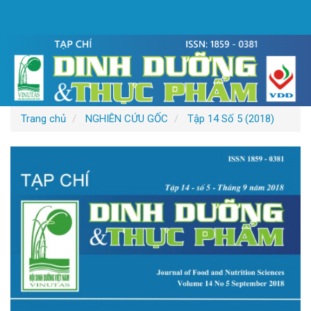
Điều
hướng
chính
Nội
dung
chính
Thanh
bên
Trang chủ
NGHIÊN CỨU GỐC
Tập 14 Số 5 (2018)
Thanh
bên
bài
viết