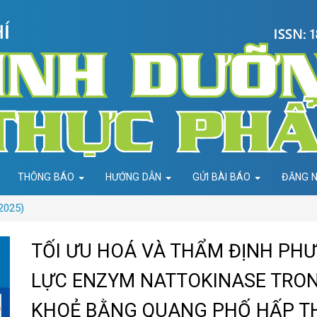
THÔNG BÁO
HƯỚNG DẪN
GỬI BÀI BÁO
ĐĂNG 
2025)
TỐI ƯU HOÁ VÀ THẨM ĐỊNH PH
LỰC ENZYM NATTOKINASE TRO
KHOẺ BẰNG QUANG PHỐ HẤP T