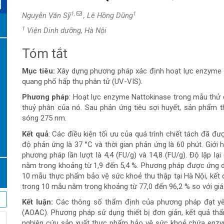
1,
1
Nguyễn Văn Sỹ
, Lê Hồng Dũng
1
Viện Dinh dưỡng, Hà Nội
Tóm tắt
Nội
Mục tiêu:
Xây dựng phương pháp xác định hoạt lực enzyme 
dung
quang phố hấp thụ phân tử (UV-VIS).
chính
Phương pháp
: Hoạt lực enzyme Nattokinase trong mẫu thử đ
thuỷ phân của nó. Sau phản ứng tiêu sợi huyết, sản phẩm 
của
sóng 275 nm.
Kết quả
: Các điều kiện tối ưu của quá trình chiết tách đã đ
bài
độ phản ứng là 37 °C và thời gian phản ứng là 60 phút. Giới 
phương pháp lần lượt là 4,4 (FU/g) và 14,8 (FU/g). Độ lặp lại
viết
nằm trong khoảng từ 1,9 đến 5,4 %. Phương pháp được ứng d
10 mẫu thực phẩm bảo vệ sức khoẻ thu thập tại Hà Nội, kết 
trong 10 mẫu nằm trong khoảng từ 77,0 đến 96,2 % so với giá
Kết luận:
Các thông số thẩm định của phương pháp đạt yêu
(AOAC). Phương pháp sử dụng thiết bị đơn giản, kết quả th
nghiên cứu sản xuất thực phẩm bảo vệ sức khoẻ chứa enzy