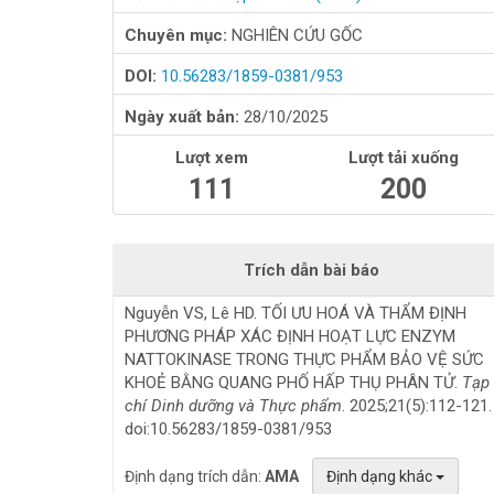
Chuyên mục:
NGHIÊN CỨU GỐC
DOI:
10.56283/1859-0381/953
Ngày xuất bản:
28/10/2025
Lượt xem
Lượt tải xuống
111
200
Trích dẫn bài báo
Nguyễn VS, Lê HD. TỐI ƯU HOÁ VÀ THẨM ĐỊNH
PHƯƠNG PHÁP XÁC ĐỊNH HOẠT LỰC ENZYM
NATTOKINASE TRONG THỰC PHẨM BẢO VỆ SỨC
KHOẺ BẰNG QUANG PHỐ HẤP THỤ PHÂN TỬ.
Tạp
chí Dinh dưỡng và Thực phẩm
. 2025;21(5):112-121.
doi:10.56283/1859-0381/953
Định dạng trích dẫn:
AMA
Định dạng khác