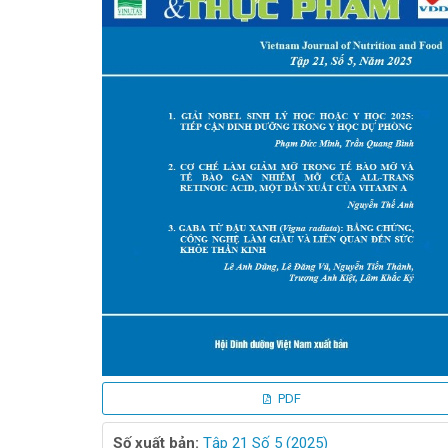
viết
PDF
Số xuất bản:
Tập 21 Số 5 (2025)