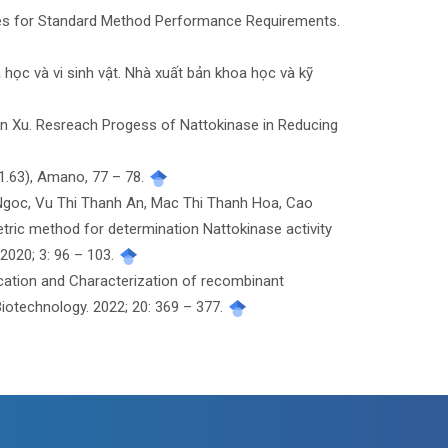
ines for Standard Method Performance Requirements.
học và vi sinh vật. Nhà xuất bản khoa học và kỹ
ian Xu. Resreach Progess of Nattokinase in Reducing
.21.63), Amano, 77 – 78.
Ngoc, Vu Thi Thanh An, Mac Thi Thanh Hoa, Cao
ric method for determination Nattokinase activity
2020; 3: 96 – 103.
cation and Characterization of recombinant
Biotechnology. 2022; 20: 369 – 377.