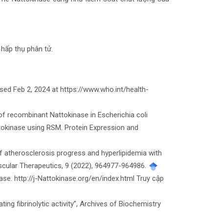
hấp thụ phân tử.
sed Feb 2, 2024 at https://www.who.int/health-
 of recombinant Nattokinase in Escherichia coli
tokinase using RSM. Protein Expression and
f atherosclerosis progress and hyperlipidemia with
vascular Therapeutics, 9 (2022), 964977-964986.
e. http://j-Nattokinase.org/en/index.html Truy cập
ting fibrinolytic activity”, Archives of Biochemistry