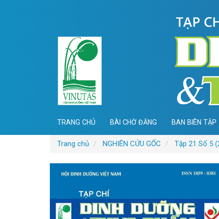
Điều
hướng
chính
Nội
dung
chính
Thanh
bên
TRANG CHỦ
BÀI CHỜ ĐĂNG
BAN BIÊN TẬP
Trang chủ
NGHIÊN CỨU GỐC
Tập 21 Số 5 (
Thanh
bên
bài