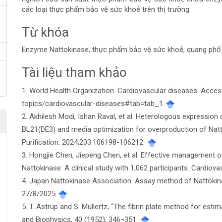
các loại thực phẩm bảo vệ sức khoẻ trên thị trường.
Từ khóa
Enzyme Nattokinase, thực phẩm bảo vệ sức khoẻ, quang phổ 
Tài liệu tham khảo
Chi
1. World Health Organization. Cardiovascular diseases. Acces
tiết
topics/cardiovascular-diseases#tab=tab_1
bài
2. Akhilesh Modi, Ishan Raval, et al. Heterologous expression
BL21(DE3) and media optimization for overproduction of Nat
viết
Purification. 2024;203:106198-106212.
3. Hongjie Chen, Jiepeng Chen, et al. Effective management o
Nattokinase: A clinical study with 1,062 participants. Cardio
4. Japan Nattokinase Association. Assay method of Nattokinas
27/8/2025
5. T. Astrup and S. Müllertz, “The fibrin plate method for estima
and Biophysics, 40 (1952), 346¬351.