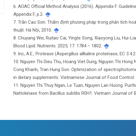
6. AOAC Official Method Analysis (2016). Appendix F. Guidel
Appendix F, p.2.
7. Trần Cao Sơn. Thẩm định phương pháp trong phân tích hoá 
thuật. Hà Nội, 2010.
8. Chuyang Wei, Ruitao Cai, Yingte Song, Xiaoyong Liu, Hui-L
Blood Lipid. Nutrients. 2025; 17: 1784 – 1802.
9. Inc, A.E., Protease (Aspergillus allkaline proteinase, EC 3.4
10. Nguyen Thi Dieu Thu, Hoang Viet Dung, Nguyen Thi Hong 
Cong Khanh, Tran Hung Son. Optimization of spectrophotomet
in dietary supplements. Vietnamese Journal of Food Control. 
11. Nguyen Thi Thuy Ngan, Le Tuan, Nguyen Lan Huong. Purifi
Nattokinase from Bacillus subtilis R0H1. Vietnam Journal of 