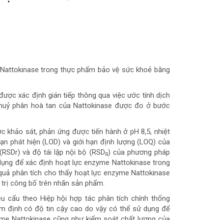
Nattokinase trong thực phẩm bảo vệ sức khoẻ bằng
ược xác định gián tiếp thông qua việc ước tính dịch
thuỷ phân hoà tan của Nattokinase được đo ở bước
ược khảo sát, phản ứng được tiến hành ở pH 8,5, nhiệt
hạn phát hiện (LOD) và giới hạn định lượng (LOQ) của
 (RSDr) và độ tái lặp nội bộ (RSD
) của phương pháp
R
ụng để xác định hoạt lực enzyme Nattokinase trong
quả phân tích cho thấy hoạt lực enzyme Nattokinase
 trị công bố trên nhãn sản phẩm.
 cẩu theo Hiệp hội hợp tác phân tích chính thống
ẩm định có độ tin cậy cao do vậy có thể sử dụng để
me Nattokinase cũng như kiểm soát chất lượng của