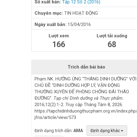
Số xuất bản:
Tập 12 Số 2 (2016)
Chuyên mục:
TIN HOẠT ĐỘNG
Ngày xuất bản:
15/04/2016
Lượt xem
Lượt tải xuống
166
68
Trích dẫn bài báo
Phạm NK. HƯỞNG ỨNG “THÁNG DINH DƯỠNG” VỚI
CHỦ ĐỀ “DINH DƯỠNG HỢP LÝ, VẬN ĐỘNG
THƯỜNG XUYÊN ĐỂ PHÒNG CHỐNG ĐÁI THÁO
ĐƯỜNG”.
Tạp chí Dinh dưỡng và Thực phẩm
.
2016;12(2):1-2. Truy cập Tháng Tám 8, 2026.
https://tapchidinhduongthucpham.org.vn/index.php
jfns/article/view/573
Định dạng trích dẫn:
AMA
Định dạng khác