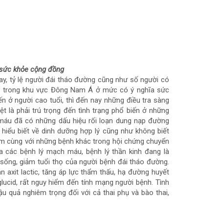
 sức khỏe cộng
đồng
ay, tỷ lệ người đái tháo đường cũng như số người có
c trong khu vực Đông Nam Á ở mức có ý nghĩa sức
 ở người cao tuổi, thì đến nay những điều tra sàng
t là phải trú trọng đến tình trạng phổ biến ở những
d máu đã có những dấu hiệu rối loạn dung nạp đường
hiểu biết về dinh dưỡng hợp lý cũng như không biết
èm cùng với những bệnh khác trong hội chứng chuyển
 các bệnh lý mạch máu, bệnh lý thần kinh đang là
ống, giảm tuổi thọ của người bệnh đái tháo đường.
 axit lactic, tăng áp lực thẩm thấu, hạ đường huyết
glucid, rất nguy hiểm đến tính mạng người bệnh. Tình
u quả nghiêm trọng đối với cả thai phụ và bào thai,