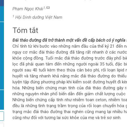
1,
Phạm Ngọc Khái
1
Hội Dinh dưỡng Việt Nam
Tóm tắt
Nội
Đái tháo đường đã trở thành một vấn
đề cấp bách có ý nghĩa
dung
Chỉ tính từ khi bước vào những năm đầu của thế kỷ 21 đến n
nguy cơ mắc đái tháo đường đã tăng rất nhanh ở các nướ
chính
khỏe cộng đồng. Tuổi mắc đái tháo đường trước đây phổ biến
lọc đã phải quan tâm đến những người ngoài 35 tuổi, đặc biệ
của
người sau 40 tuổi kèm theo thừa cân béo phì, rối loạn lipi
huyết và tăng nhanh khả năng mắc đái tháo đường do thiếu 
bài
luyện tập đúng phương pháp khi kiểm soát đường huyết đi k
hóa. Những biến chứng mạn tính của đái tháo đường gây ra
viết
những nguyên nhân phổ biến dẫn đến giảm chất lượng cuộc s
Những biến chứng cấp tính như nhiễm toan ceton, nhiễm toan
đều là những tình trạng trầm trọng của rối loạn chuyển hóa 
trạng mắc đái tháo đường thai nghén cũng mang lại nhiều hậ
cũng như đối với tương lai sức khỏe của mẹ và trẻ sơ sinh.