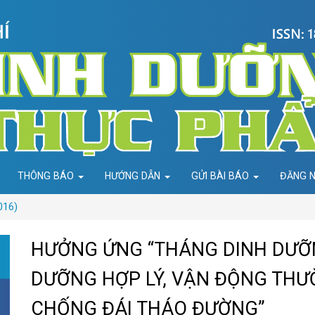
THÔNG BÁO
HƯỚNG DẪN
GỬI BÀI BÁO
ĐĂNG 
016)
HƯỞNG ỨNG “THÁNG DINH DƯỠN
DƯỠNG HỢP LÝ, VẬN ĐỘNG TH
CHỐNG ĐÁI THÁO ĐƯỜNG”