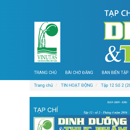
Điều
hướng
chính
Nội
dung
chính
Thanh
bên
TRANG CHỦ
BÀI CHỜ ĐĂNG
BAN BIÊN TẬP
Trang chủ
TIN HOẠT ĐỘNG
Tập 12 Số 2 (2
Thanh
bên
bài