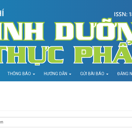
THÔNG BÁO
HƯỚNG DẪN
GỬI BÀI BÁO
ĐĂNG 