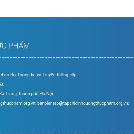
ỰC PHẨM
__________________________________________________
4 do Bộ Thông tin và Truyền thông cấp.
0.
Bà Trưng, thành phố Hà Nội
ngthucpham.org.vn; banbientap@tapchidinhduongthucpham.org.vn;
__________________________________________________