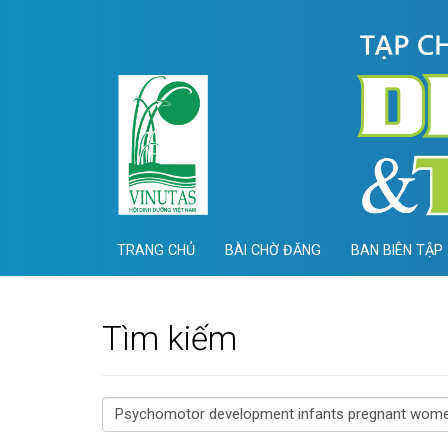
Điều
hướng
chính
Nội
dung
chính
Thanh
bên
TRANG CHỦ
BÀI CHỜ ĐĂNG
BAN BIÊN TẬP
Tìm kiếm
##search.searchFor##