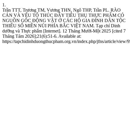
1.
Trần TTT, Trương TM, Vương THN, Ngô THP, Trần PL. RÀO
CẢN VÀ YẾU TỐ THÚC ĐẨY TIÊU THỤ THỰC PHẨM CÓ
NGUỒN GỐC ĐỘNG VẬT Ở CÁC HỘ GIA ĐÌNH DÂN TỘC
THIỂU SỐ MIỀN NÚI PHÍA BẮC VIỆT NAM. Tạp chí Dinh
dưỡng và Thực phẩm [Internet]. 12 Tháng Mười-Một 2025 [cited 7
Tháng Tám 2026];21(6):51-6. Available at:
https://tapchidinhduongthucpham.org.vn/index.php/jfns/article/view/