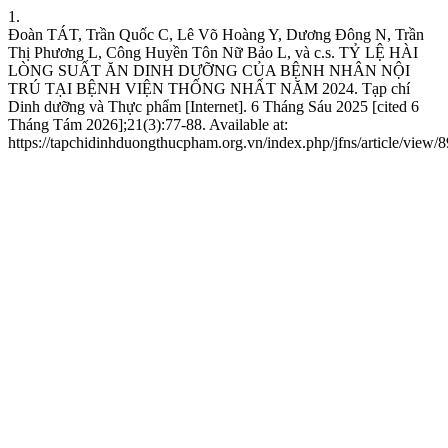
1.
Đoàn TÁT, Trần Quốc C, Lê Võ Hoàng Y, Dương Đông N, Trần
Thị Phương L, Công Huyền Tôn Nữ Bảo L, và c.s. TỶ LỆ HÀI
LÒNG SUẤT ĂN DINH DƯỠNG CỦA BỆNH NHÂN NỘI
TRÚ TẠI BỆNH VIỆN THỐNG NHẤT NĂM 2024. Tạp chí
Dinh dưỡng và Thực phẩm [Internet]. 6 Tháng Sáu 2025 [cited 6
Tháng Tám 2026];21(3):77-88. Available at:
https://tapchidinhduongthucpham.org.vn/index.php/jfns/article/view/