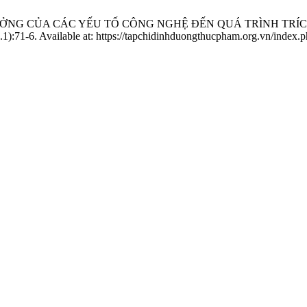
 HƯỞNG CỦA CÁC YẾU TỐ CÔNG NGHỆ ĐẾN QUÁ TRÌNH TRÍCH 
):71-6. Available at: https://tapchidinhduongthucpham.org.vn/index.ph