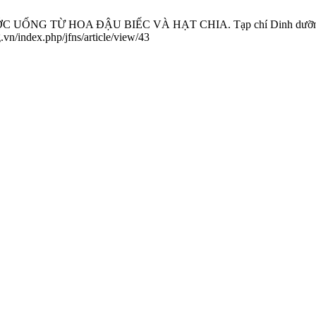
NG TỪ HOA ĐẬU BIẾC VÀ HẠT CHIA. Tạp chí Dinh dưỡng và Thự
.vn/index.php/jfns/article/view/43