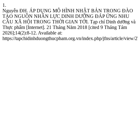
1.
Nguyễn ĐH. ÁP DỤNG MÔ HÌNH NHẬT BẢN TRONG ĐÀO
TẠO NGUỒN NHÂN LỰC DINH DƯỠNG ĐÁP ỨNG NHU
CẦU XÃ HỘI TRONG THỜI GIAN TỚI. Tạp chí Dinh dưỡng và
Thực phẩm [Internet]. 21 Tháng Năm 2018 [cited 9 Tháng Tám
2026];14(2):8-12. Available at:
https://tapchidinhduongthucpham.org.vn/index.php/jfns/article/view/