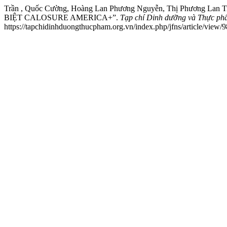
Trần , Quốc Cường, Hoàng Lan Phương Nguyễn, Thị Phươn
BIỆT CALOSURE AMERICA+”.
Tạp chí Dinh dưỡng và Thực p
https://tapchidinhduongthucpham.org.vn/index.php/jfns/article/view/9