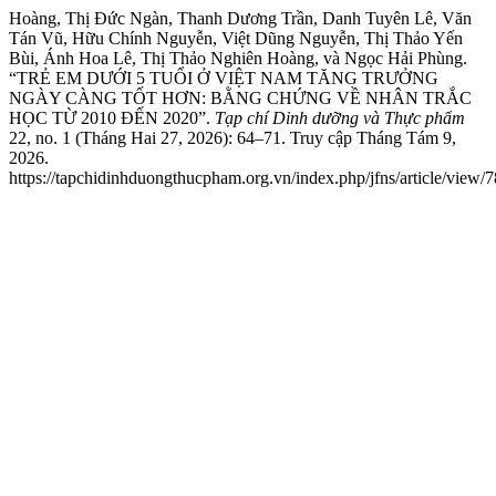
Hoàng, Thị Đức Ngàn, Thanh Dương Trần, Danh Tuyên Lê, Văn
Tán Vũ, Hữu Chính Nguyễn, Việt Dũng Nguyễn, Thị Thảo Yến
Bùi, Ánh Hoa Lê, Thị Thảo Nghiên Hoàng, và Ngọc Hải Phùng.
“TRẺ EM DƯỚI 5 TUỔI Ở VIỆT NAM TĂNG TRƯỞNG
NGÀY CÀNG TỐT HƠN: BẰNG CHỨNG VỀ NHÂN TRẮC
HỌC TỪ 2010 ĐẾN 2020”.
Tạp chí Dinh dưỡng và Thực phẩm
22, no. 1 (Tháng Hai 27, 2026): 64–71. Truy cập Tháng Tám 9,
2026.
https://tapchidinhduongthucpham.org.vn/index.php/jfns/article/view/7