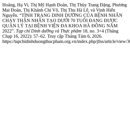
Hoàng, Hạ Vi, Thị Mỹ Hạnh Đoàn, Thị Thùy Trang Đặng, Phương
Mai Đoàn, Thị Khánh Chi Võ, Thị Thu Hà Lê, và Vinh Hiển
Nguyễn. “TÌNH TRẠNG DINH DƯỠNG CỦA BỆNH NHÂN
CHẠY THẬN NHÂN TẠO DƯỚI 70 TUỔI ĐANG ĐƯỢC
QUẢN LÝ TẠI BỆNH VIỆN ĐA KHOA HÀ ĐÔNG NĂM
2022”.
Tạp chí Dinh dưỡng và Thực phẩm
18, no. 3+4 (Tháng
Chạp 16, 2022): 57–62. Truy cập Tháng Tám 6, 2026.
https://tapchidinhduongthucpham.org.vn/index.php/jfns/article/view/3