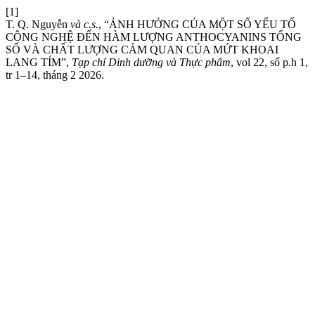
[1]
T. Q. Nguyễn
và c.s.
, “ẢNH HƯỞNG CỦA MỘT SỐ YẾU TỐ
CÔNG NGHỆ ĐẾN HÀM LƯỢNG ANTHOCYANINS TỔNG
SỐ VÀ CHẤT LƯỢNG CẢM QUAN CỦA MỨT KHOAI
LANG TÍM”,
Tạp chí Dinh dưỡng và Thực phẩm
, vol 22, số p.h 1,
tr 1–14, tháng 2 2026.