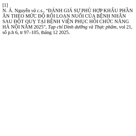
[1]
N. Á. Nguyễn
và c.s.
, “ĐÁNH GIÁ SỰ PHÙ HỢP KHẨU PHẦN
ĂN THEO MỨC ĐỘ RỐI LOẠN NUỐI CỦA BỆNH NHÂN
SAU ĐỘT QUỴ TẠI BỆNH VIỆN PHỤC HỒI CHỨC NĂNG
HÀ NỘI NĂM 2025”,
Tạp chí Dinh dưỡng và Thực phẩm
, vol 21,
số p.h 6, tr 97–105, tháng 12 2025.