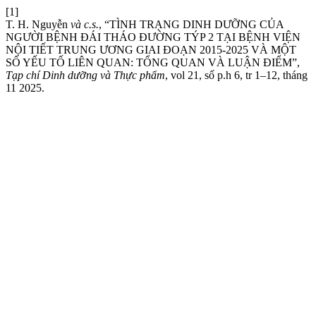
[1]
T. H. Nguyễn
và c.s.
, “TÌNH TRẠNG DINH DƯỠNG CỦA
NGƯỜI BỆNH ĐÁI THÁO ĐƯỜNG TÝP 2 TẠI BỆNH VIỆN
NỘI TIẾT TRUNG ƯƠNG GIAI ĐOẠN 2015-2025 VÀ MỘT
SỐ YẾU TỐ LIÊN QUAN: TỔNG QUAN VÀ LUẬN ĐIỂM”,
Tạp chí Dinh dưỡng và Thực phẩm
, vol 21, số p.h 6, tr 1–12, tháng
11 2025.