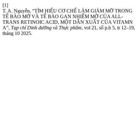
[1]
T. A. Nguyễn, “TÌM HIỂU CƠ CHẾ LÀM GIẢM MỠ TRONG
TẾ BÀO MỠ VÀ TẾ BÀO GAN NHIỄM MỠ CỦA ALL-
TRANS RETINOIC ACID, MỘT DẪN XUẤT CỦA VITAMN
A”,
Tạp chí Dinh dưỡng và Thực phẩm
, vol 21, số p.h 5, tr 12–19,
tháng 10 2025.