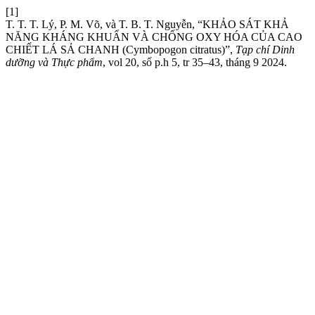
[1]
T. T. T. Lý, P. M. Võ, và T. B. T. Nguyễn, “KHẢO SÁT KHẢ
NĂNG KHÁNG KHUẨN VÀ CHỐNG OXY HÓA CỦA CAO
CHIẾT LÁ SẢ CHANH (Cymbopogon citratus)”,
Tạp chí Dinh
dưỡng và Thực phẩm
, vol 20, số p.h 5, tr 35–43, tháng 9 2024.