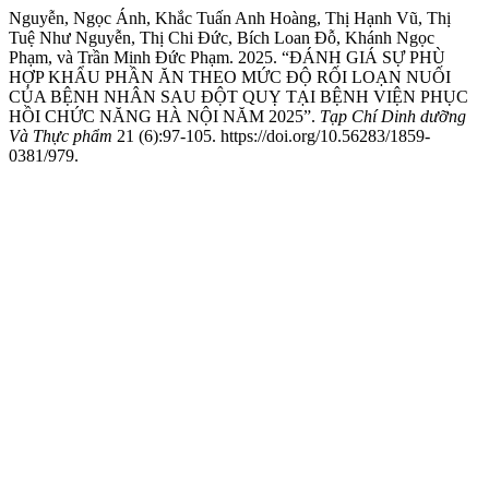
Nguyễn, Ngọc Ánh, Khắc Tuấn Anh Hoàng, Thị Hạnh Vũ, Thị
Tuệ Như Nguyễn, Thị Chi Đức, Bích Loan Đỗ, Khánh Ngọc
Phạm, và Trần Minh Đức Phạm. 2025. “ĐÁNH GIÁ SỰ PHÙ
HỢP KHẨU PHẦN ĂN THEO MỨC ĐỘ RỐI LOẠN NUỐI
CỦA BỆNH NHÂN SAU ĐỘT QUỴ TẠI BỆNH VIỆN PHỤC
HỒI CHỨC NĂNG HÀ NỘI NĂM 2025”.
Tạp Chí Dinh dưỡng
Và Thực phẩm
21 (6):97-105. https://doi.org/10.56283/1859-
0381/979.