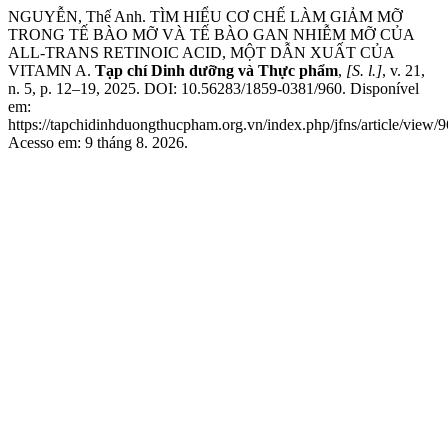
NGUYỄN, Thế Anh. TÌM HIỂU CƠ CHẾ LÀM GIẢM MỠ
TRONG TẾ BÀO MỠ VÀ TẾ BÀO GAN NHIỄM MỠ CỦA
ALL-TRANS RETINOIC ACID, MỘT DẪN XUẤT CỦA
VITAMN A.
Tạp chí Dinh dưỡng và Thực phẩm
,
[S. l.]
, v. 21,
n. 5, p. 12–19, 2025. DOI: 10.56283/1859-0381/960. Disponível
em:
https://tapchidinhduongthucpham.org.vn/index.php/jfns/article/view/9
Acesso em: 9 tháng 8. 2026.