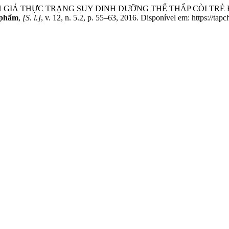
g. ĐÁNH GIÁ THỰC TRẠNG SUY DINH DƯỠNG THỂ THẤP CÒI T
 phẩm
,
[S. l.]
, v. 12, n. 5.2, p. 55–63, 2016. Disponível em: https://t