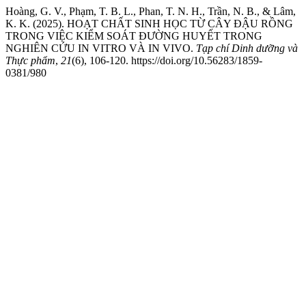
Hoàng, G. V., Phạm, T. B. L., Phan, T. N. H., Trần, N. B., & Lâm,
K. K. (2025). HOẠT CHẤT SINH HỌC TỪ CÂY ĐẬU RỒNG
TRONG VIỆC KIỂM SOÁT ĐƯỜNG HUYẾT TRONG
NGHIÊN CỨU IN VITRO VÀ IN VIVO.
Tạp chí Dinh dưỡng và
Thực phẩm
,
21
(6), 106-120. https://doi.org/10.56283/1859-
0381/980