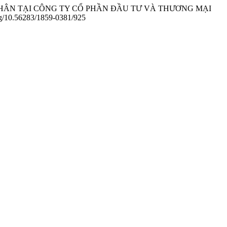
ÔNG NHÂN TẠI CÔNG TY CỔ PHẦN ĐẦU TƯ VÀ THƯƠNG MẠI
.org/10.56283/1859-0381/925