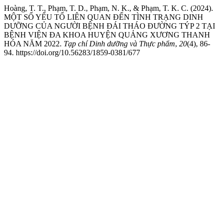
Hoàng, T. T., Phạm, T. D., Phạm, N. K., & Phạm, T. K. C. (2024).
MỘT SỐ YẾU TỐ LIÊN QUAN ĐẾN TÌNH TRẠNG DINH
DƯỠNG CỦA NGƯỜI BỆNH ĐÁI THÁO ĐƯỜNG TÝP 2 TẠI
BỆNH VIỆN ĐA KHOA HUYỆN QUẢNG XƯƠNG THANH
HÓA NĂM 2022.
Tạp chí Dinh dưỡng và Thực phẩm
,
20
(4), 86-
94. https://doi.org/10.56283/1859-0381/677