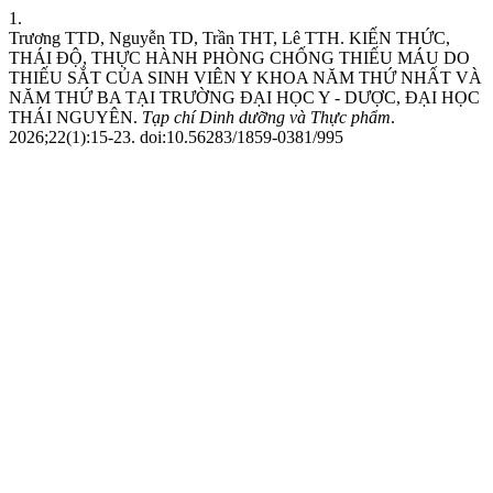
1.
Trương TTD, Nguyễn TD, Trần THT, Lê TTH. KIẾN THỨC,
THÁI ĐỘ, THỰC HÀNH PHÒNG CHỐNG THIẾU MÁU DO
THIẾU SẮT CỦA SINH VIÊN Y KHOA NĂM THỨ NHẤT VÀ
NĂM THỨ BA TẠI TRƯỜNG ĐẠI HỌC Y - DƯỢC, ĐẠI HỌC
THÁI NGUYÊN.
Tạp chí Dinh dưỡng và Thực phẩm
.
2026;22(1):15-23. doi:10.56283/1859-0381/995