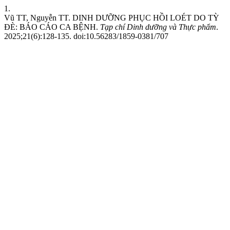
1.
Vũ TT, Nguyễn TT. DINH DƯỠNG PHỤC HỒI LOÉT DO TỲ
ĐÈ: BÁO CÁO CA BỆNH.
Tạp chí Dinh dưỡng và Thực phẩm
.
2025;21(6):128-135. doi:10.56283/1859-0381/707