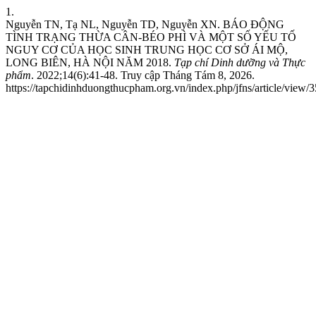
1.
Nguyễn TN, Tạ NL, Nguyễn TD, Nguyễn XN. BÁO ĐỘNG
TÌNH TRẠNG THỪA CÂN-BÉO PHÌ VÀ MỘT SỐ YẾU TỐ
NGUY CƠ CỦA HỌC SINH TRUNG HỌC CƠ SỞ ÁI MỘ,
LONG BIÊN, HÀ NỘI NĂM 2018.
Tạp chí Dinh dưỡng và Thực
phẩm
. 2022;14(6):41-48. Truy cập Tháng Tám 8, 2026.
https://tapchidinhduongthucpham.org.vn/index.php/jfns/article/view/