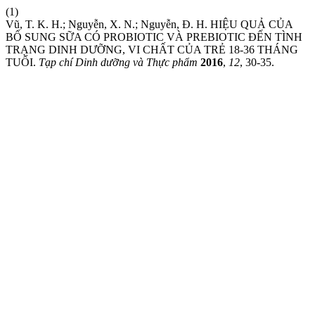
(1)
Vũ, T. K. H.; Nguyễn, X. N.; Nguyễn, Đ. H. HIỆU QUẢ CỦA
BỔ SUNG SỮA CÓ PROBIOTIC VÀ PREBIOTIC ĐẾN TÌNH
TRẠNG DINH DƯỠNG, VI CHẤT CỦA TRẺ 18-36 THÁNG
TUỔI.
Tạp chí Dinh dưỡng và Thực phẩm
2016
,
12
, 30-35.