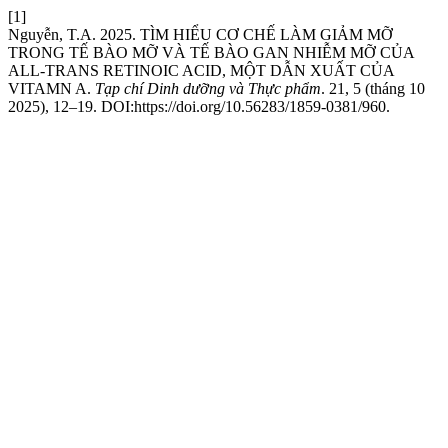
[1]
Nguyễn, T.A. 2025. TÌM HIỂU CƠ CHẾ LÀM GIẢM MỠ
TRONG TẾ BÀO MỠ VÀ TẾ BÀO GAN NHIỄM MỠ CỦA
ALL-TRANS RETINOIC ACID, MỘT DẪN XUẤT CỦA
VITAMN A.
Tạp chí Dinh dưỡng và Thực phẩm
. 21, 5 (tháng 10
2025), 12–19. DOI:https://doi.org/10.56283/1859-0381/960.