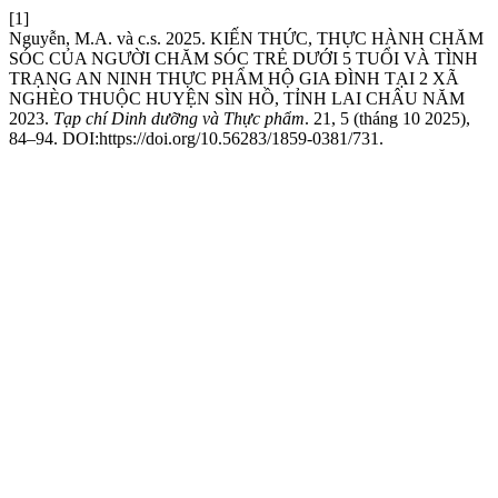
[1]
Nguyễn, M.A. và c.s. 2025. KIẾN THỨC, THỰC HÀNH CHĂM
SÓC CỦA NGƯỜI CHĂM SÓC TRẺ DƯỚI 5 TUỔI VÀ TÌNH
TRẠNG AN NINH THỰC PHẨM HỘ GIA ĐÌNH TẠI 2 XÃ
NGHÈO THUỘC HUYỆN SÌN HỒ, TỈNH LAI CHÂU NĂM
2023.
Tạp chí Dinh dưỡng và Thực phẩm
. 21, 5 (tháng 10 2025),
84–94. DOI:https://doi.org/10.56283/1859-0381/731.