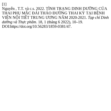
[1]
Nguyễn , T.T. và c.s. 2022. TÌNH TRẠNG DINH DƯỠNG CỦA
THAI PHỤ MẮC ĐÁI THÁO ĐƯỜNG THAI KỲ TẠI BỆNH
VIỆN NỘI TIẾT TRUNG ƯƠNG NĂM 2020-2021.
Tạp chí Dinh
dưỡng và Thực phẩm
. 18, 1 (tháng 6 2022), 10–19.
DOI:https://doi.org/10.56283/1859-0381/47.